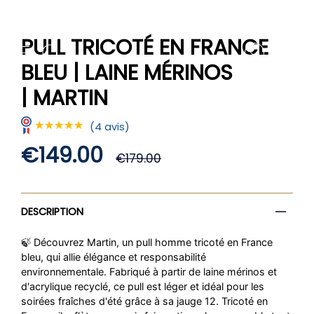
Passer
au
contenu
PULL TRICOTÉ EN FRANCE
de
RECHERCHE
COMPTE
la
BLEU | LAINE MÉRINOS
page
| MARTIN
(4 avis)
Prix
€149.00
★★★★★
★★★★★
€179.00
régulier
DESCRIPTION
🍃
Découvrez Martin, un
pull homme tricoté en France
bleu,
qui allie élégance et responsabilité
environnementale. Fabriqué à partir de laine mérinos et
d'acrylique recyclé, ce pull est léger et idéal pour les
soirées fraîches d'été grâce à sa jauge 12. Tricoté en