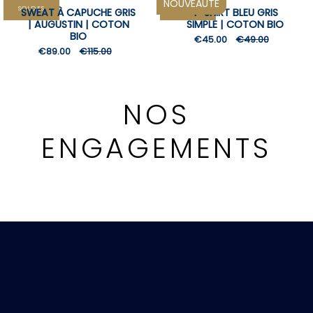
NOUVEAUTÉ
SOLDES
SOLDES
SWEAT À CAPUCHE GRIS
T-SHIRT BLEU GRIS
| AUGUSTIN | COTON
SIMPLE | COTON BIO
BIO
€45.00
€49.00
€89.00
€115.00
NOS
ENGAGEMENTS