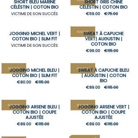
SOLDES
SHORT BLEU MARINE
SHORT GRIS CHINÉ
CÉLÉSTIN | COTON BIO
CÉLÉSTIN | COTON BIO
VICTIME DE SON SUCCÈS
€59.00
€75.00
SOLDES
JOGGING MICHEL VERT |
SWEAT À CAPUCHE
COTON BIO | SLIM FIT
VERT| AUGUSTIN |
COTON BIO
VICTIME DE SON SUCCÈS
€99.00
€115.00
SOLDES
SOLDES
JOGGING MICHEL BLEU |
SWEAT À CAPUCHE BLEU
COTON BIO | SLIM FIT
| AUGUSTIN | COTON
BIO
€80.00
€115.00
€89.00
€115.00
SOLDES
SOLDES
JOGGING ARSENE BLEU |
JOGGING ARSENE VERT |
COTON BIO | COUPE
COTON BIO | COUPE
AJUSTÉE
AJUSTÉE
€89.00
€115.00
€89.00
€115.00