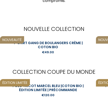
compromis.
NOUVELLE COLLECTION
NOUVEAUTÉ
NOUV
T-SHIRT GANG DE BOULANGERS CRÈME |
COTON BIO
€49.00
COLLECTION COUPE DU MONDE
ÉDITION LIMITÉE
ÉDITI
POLO TRICOT MARCEL BLEU |COTON BIO |
P
ÉDITION LIMITÉE | PRÉCOMMANDE
€120.00