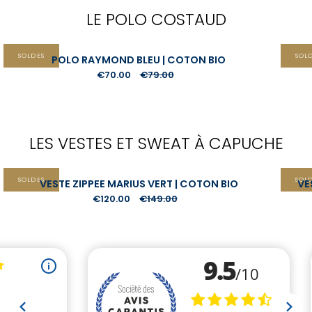
LE POLO COSTAUD
SOLDES
SOL
POLO RAYMOND BLEU | COTON BIO
€70.00
€79.00
LES VESTES ET SWEAT À CAPUCHE
SOLDES
SOL
VESTE ZIPPEE MARIUS VERT | COTON BIO
VE
€120.00
€149.00