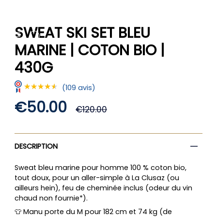
Passer
au
contenu
SWEAT SKI SET BLEU
de
RECHERCHE
COMPTE
la
MARINE | COTON BIO |
page
430G
(109 avis)
Prix
€50.00
★★★★★
★★★★★
€120.00
régulier
DESCRIPTION
Sweat bleu marine pour
homme
100
% coton bio,
tout doux, pour un aller-simple à La Clusaz (ou
ailleurs hein), feu de cheminée inclus (odeur du vin
chaud non fournie*).
👕 Manu porte du M pour 182 cm et 74 kg (de