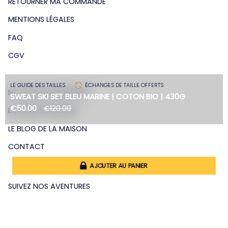
RETOURNER MA COMMANDE
MENTIONS LÉGALES
FAQ
CGV
LE GUIDE DES TAILLES
ÉCHANGES DE TAILLE OFFERTS
NOS AMIS-REVENDEURS
SWEAT SKI SET BLEU MARINE | COTON BIO | 430G
€50.00
€120.00
DEVENIR REVENDEUR
LE BLOG DE LA MAISON
Taille
CONTACT
S
M
L
XL
XXL
XXXL
AJOUTER AU PANIER
SUIVEZ NOS AVENTURES
Instagram
Facebook
Twitter
YouTube
Linkedin