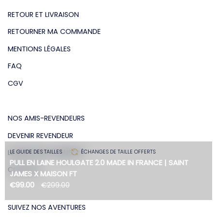
RETOUR ET LIVRAISON
RETOURNER MA COMMANDE
MENTIONS LÉGALES
FAQ
CGV
NOS AMIS-REVENDEURS
DEVENIR REVENDEUR
LE BLOG DE LA MAISON
LE GUIDE DES TAILLES
ÉCHANGES DE TAILLE OFFERTS
PULL EN LAINE HOULGATE 2.0 MADE IN FRANCE | SAINT
CONTACT
JAMES X MAISON FT
€99.00
€209.00
SUIVEZ NOS AVENTURES