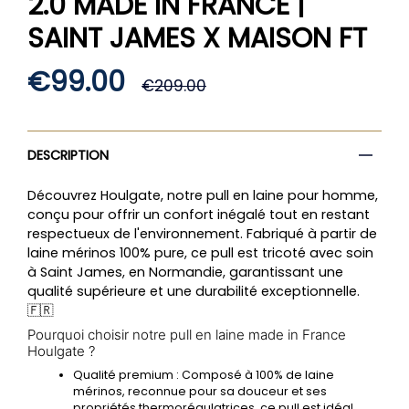
2.0 MADE IN FRANCE |
SAINT JAMES X MAISON FT
Prix
€99.00
€209.00
régulier
DESCRIPTION
Découvrez Houlgate, notre
pull en laine pour homme
,
conçu pour offrir un confort inégalé tout en restant
respectueux de l'environnement. Fabriqué à partir de
laine mérinos 100% pure, ce pull est tricoté avec soin
à Saint James, en Normandie, garantissant une
qualité supérieure et une durabilité exceptionnelle.
🇫🇷
Pourquoi choisir notre pull en laine made in France
Houlgate ?
Qualité premium
: Composé à 100% de laine
mérinos, reconnue pour sa douceur et ses
propriétés thermorégulatrices, ce pull est idéal