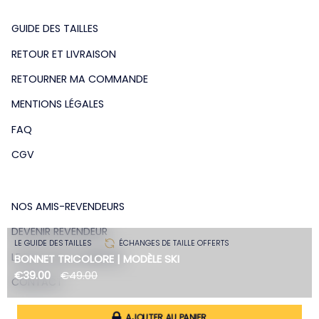
GUIDE DES TAILLES
RETOUR ET LIVRAISON
RETOURNER MA COMMANDE
MENTIONS LÉGALES
FAQ
CGV
NOS AMIS-REVENDEURS
DEVENIR REVENDEUR
LE GUIDE DES TAILLES
ÉCHANGES DE TAILLE OFFERTS
LE BLOG DE LA MAISON
BONNET TRICOLORE | MODÈLE SKI
€39.00
€49.00
CONTACT
AJOUTER AU PANIER