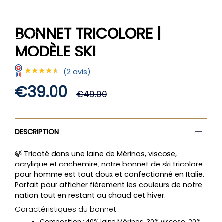
Passer
au
contenu
BONNET TRICOLORE |
de
RECHERCHE
COMPTE
la
MODÈLE SKI
page
(2 avis)
★★★★★
★★★★★
Prix
€39.00
€49.00
régulier
DESCRIPTION
🍃 Tricoté dans une laine de Mérinos, viscose,
acrylique et cachemire, notre bonnet de ski tricolore
pour homme est
tout doux et confectionné en Italie.
Parfait pour afficher fièrement les couleurs de notre
nation tout en restant au chaud cet hiver.
Caractéristiques du bonnet :
Composition
: 40% laine Mérinos, 30% viscose, 20%