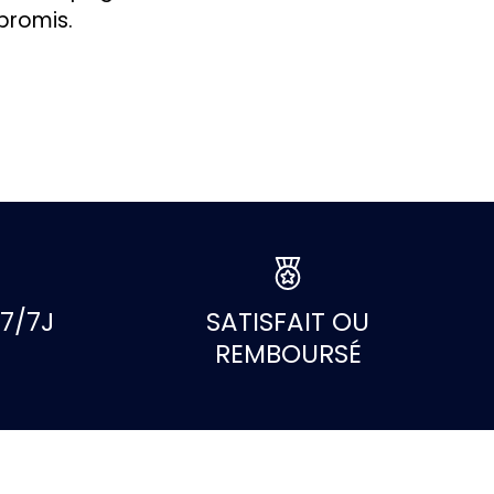
promis.
7/7J
SATISFAIT OU
REMBOURSÉ