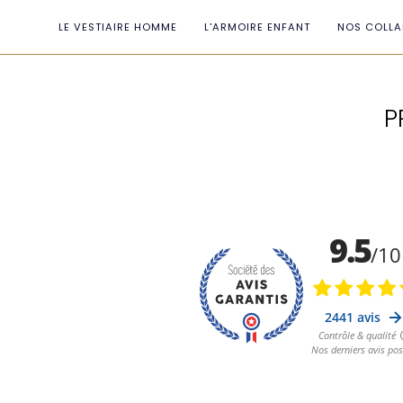
Passer
au
LE VESTIAIRE HOMME
L'ARMOIRE ENFANT
NOS COLLA
contenu
de
la
page
P