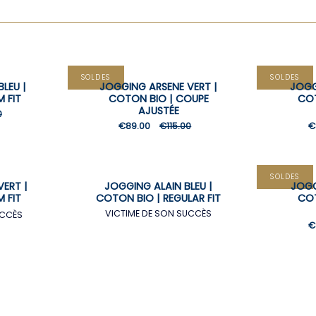
SOLDES
SOLDES
LEU |
JOGGING ARSENE VERT |
JOGG
M FIT
COTON BIO | COUPE
COT
AJUSTÉE
0
€89.00
€115.00
€
SOLDES
ERT |
JOGGING ALAIN BLEU |
JOGG
M FIT
COTON BIO | REGULAR FIT
COT
VICTIME DE SON SUCCÈS
UCCÈS
€