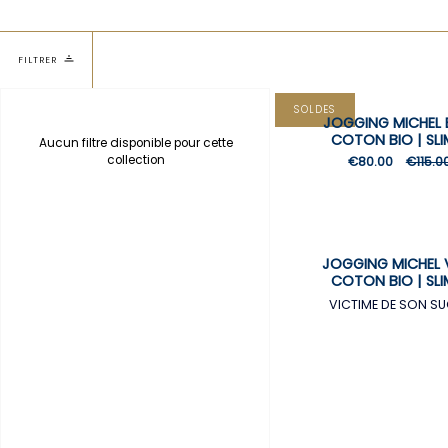
FILTRER
SOLDES
JOGGING MICHEL B
COTON BIO | SLI
Aucun filtre disponible pour cette
collection
€80.00
€115.0
JOGGING MICHEL V
COTON BIO | SLI
VICTIME DE SON S