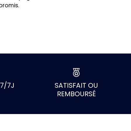
promis.
7/7J
SATISFAIT OU
REMBOURSÉ