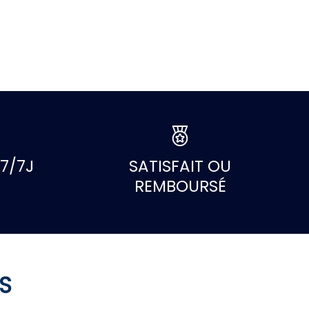
7/7J
SATISFAIT OU
REMBOURSÉ
S