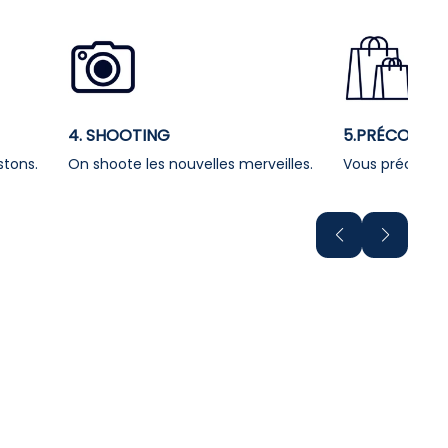
4. SHOOTING
5.PRÉCOMM
stons.
On shoote les nouvelles merveilles.
Vous précomma