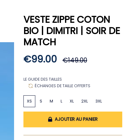
COMPTE
RECHERCHE
VESTE ZIPPE COTON
BIO | DIMITRI | SOIR DE
MATCH
Prix
€99.00
€149.00
régulier
LE GUIDE DES TAILLES
ÉCHANGES DE TAILLE OFFERTS
Taille
XS
S
M
L
XL
2XL
3XL
AJOUTER AU PANIER