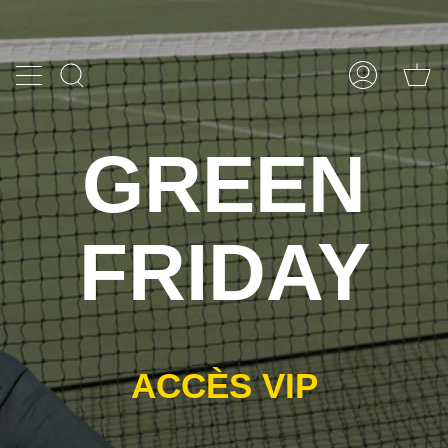
Passer
au
contenu
de
RECHERCHE
COMPTE
la
page
GREEN
FRIDAY
ACCÈS VIP