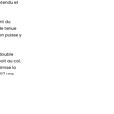
 étendu et
ant du
 de tenue
on puisse y
double
oit au col,
imise la
017 une
Frenchy