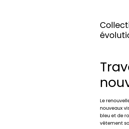
Collect
évolut
Trav
nouv
Le renouvel
nouveaux visu
bleu et de r
vêtement so