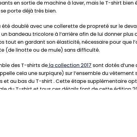
geants en sortie de machine à laver, mais le T-shirt bien
se porte déjà très bien.
 a été doublé avec une collerette de propreté sur le dev
un bandeau tricolore à l’arrière afin de lui donner plus
s tout en gardant son élasticité, nécessaire pour que l’
e (de linotte ou de mule) sans difficulté.
emble des T-shirts de
la collection 2017
sont dotés d’une 
ppelle cela une surpiqure) sur l’ensemble du vêtement s
et au bas du T-shirt . Cette étape supplémentaire opt
le du T-shirt et tous ces détails font de cette édition 2
aut de gamme et qui durera dans le temps !
Parole de 