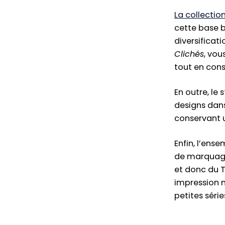
La collectio
cette base b
diversificat
Clichés
, vou
tout en cons
En outre, le 
designs dans
conservant 
Enfin, l’ens
de marquage 
et donc du T
impression n
petites séri