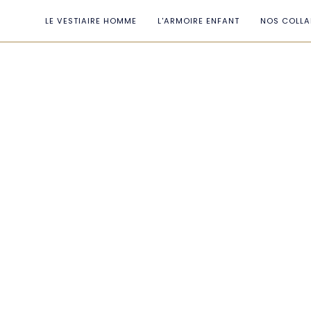
Passer
au
LE VESTIAIRE HOMME
L'ARMOIRE ENFANT
NOS COLLA
contenu
de
la
page