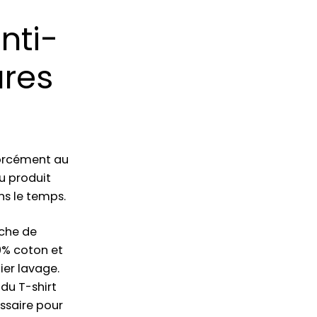
nti-
ures
 forcément au
du produit
ns le temps.
oche de
00% coton et
ier lavage.
 du T-shirt
essaire pour