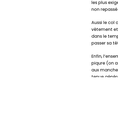
les plus exi
non repassé 
Aussi le col
vêtement et 
dans le temp
passer sa têt
Enfin, l’ens
piqure (on a
aux manches 
tenue généra
collection h