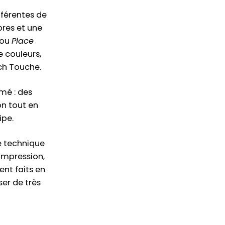
fférentes de
bres et une
ou
Place
e couleurs,
nch Touche.
umé : des
on tout en
ipe.
e technique
impression,
ent faits en
er de très