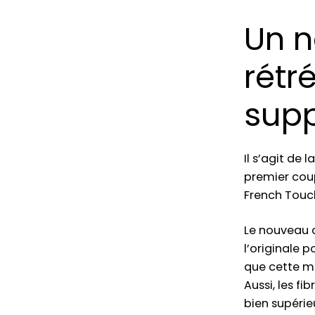
Un n
rétr
sup
Il s’agit de
premier cou
French Touc
Le nouveau c
l’originale 
que cette ma
Aussi, les f
bien supérie